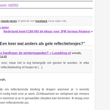
ucony
,
ViZiPRO
n
reactie geven
of gebruik een
trackback
via je eigen site.
s beter
Nederland loopt €188,065 bij elkaar voor 3FM Serious Request
»
Een keer wat anders als gele reflectiehesjes?”
als hardloper de wintermaanden? » Loopblog.nl
schrijft,
 14:46
 voor, maar het is erg belangrijk om gezien te worden. In elke
 reflectiekleding of hesjes te […]
rijft,
ijk om reflecterende kleding te dragen wanneer je ’s avonds
t nodig hebt voor je werk. Zichtbaarheid en veiligheid zijn immers
en wanneer je je in gevaarlijke situaties kan bevinden. Ik draag voor
 een reflecterende jas.