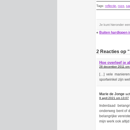
Tags:
reflectie
,
roze
,
sa
Je kunt hieronder ee
«
Buiten hardlopen i
2 Reacties op “
Hoe overleef je 
28 december 2011 om
[…] vele manieren
sportwinkel zijn wel
Marie de Jonge
sch
9 april 2021 om 13:07
Inderdaad belangr
onderweg bent of di
belangrijke vereist
mijn werk ook altijd