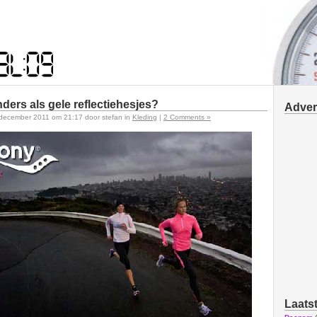
ders als gele reflectiehesjes?
Adver
 december 2011 om 21:17 door stefan in
Kleding
|
2 Comments »
Laats