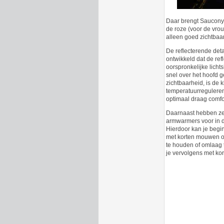
Daar brengt Saucony 
de roze (voor de vrou
alleen goed zichtbaar,
De reflecterende detai
ontwikkeld dat de refl
oorspronkelijke lichts
snel over het hoofd 
zichtbaarheid, is de 
temperatuurregulere
optimaal draag comfo
Daarnaast hebben z
armwarmers voor in 
Hierdoor kan je begin
met korten mouwen 
te houden of omlaag 
je vervolgens met ko