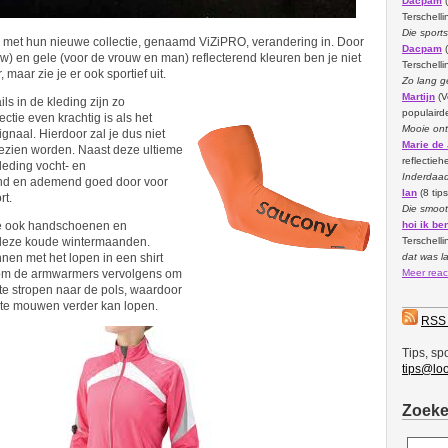
Dacpam
(
Terschelli
Die sports
met hun nieuwe collectie, genaamd ViZiPRO, verandering in. Door
Dacpam
(
w) en gele (voor de vrouw en man) reflecterend kleuren ben je niet
Terschelli
 maar zie je er ook sportief uit.
Zo lang ge
Martijn
(V
ls in de kleding zijn zo
populairde
ectie even krachtig is als het
Mooie ont
ignaal. Hierdoor zal je dus niet
Marie de
gezien worden. Naast deze ultieme
reflectieh
kleding vocht- en
Inderdaad 
nd en ademend goed door voor
Ian
(8 tip
rt.
Die smoot
hoi ik be
e ook handschoenen en
Terschelli
deze koude wintermaanden.
dat was l
nen met het lopen in een shirt
Meer react
om de armwarmers vervolgens om
te stropen naar de pols, waardoor
rte mouwen verder kan lopen.
RSS
Tips, sp
tips@loo
Zoek