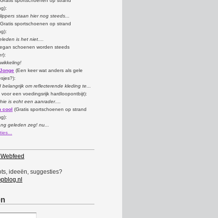
Gratis sportschoenen op strand
ng):
lippers staan hier nog steeds...
Gratis sportschoenen op strand
ng):
leden is het niet....
egan schoenen worden steeds
r):
wikkeling!
 Jonge
(Een keer wat anders als gele
esjes?):
belangrijk om reflecterende kleding te...
s voor een voedingsrijk hardloopontbijt):
hie is echt een aanrader....
n cool
(Gratis sportschoenen op strand
ng):
ang geleden zeg! nu...
ies...
 Webfeed
ots, ideeën, suggesties?
pblog.nl
en