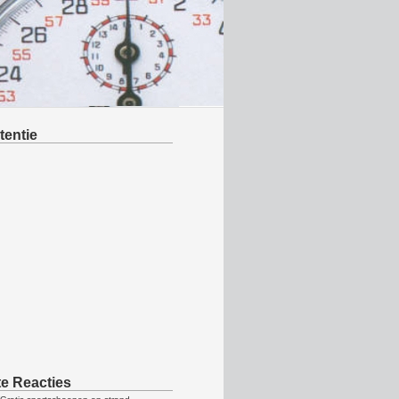
tentie
te Reacties