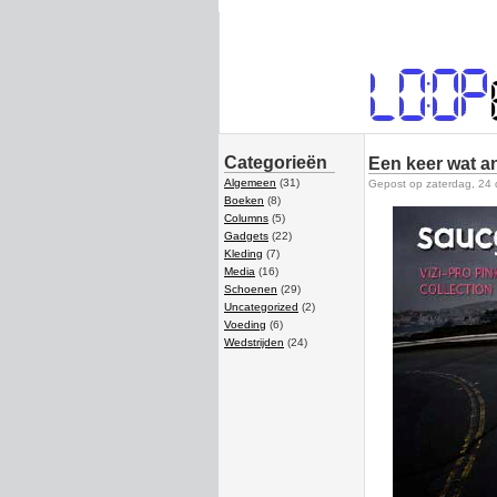
Categorieën
Een keer wat an
Algemeen
(31)
Gepost op zaterdag, 24
Boeken
(8)
Columns
(5)
Gadgets
(22)
Kleding
(7)
Media
(16)
Schoenen
(29)
Uncategorized
(2)
Voeding
(6)
Wedstrijden
(24)