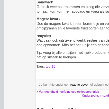
Sandwich
Gebruik wee boterhammen en beleg die vervo
tomaat, komkommer, avocado en voeg als laatst
Magere kwark
Doe de magere kwark in een kommetje en voe
ontbijtgranen en je favoriete fruitsoorten aan t
recyclen
Wat vaak ook uitstekend werkt: restjes van d
dag opwarmen. Mits het natuurlijk een gezond
Tip: voeg bij alle ontbijten met melkproducten
het op smaak te brengen.
Tags:
top 10
Je kunt hieronder een
reactie geven
of gebruik e
«
Vermoeidheid heeft invloed op looptechniek
Onderzocht: muzie