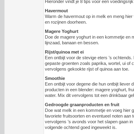
Hieronder vindt je 8 tips voor een voedingsrijk
Havermout
Warm de havermout op in melk en meng hier 
en rozijnen doorheen.
Magere Yoghurt
Doe de magere yoghurt in een kommetje en m
lijnzaad, banaan en bessen.
Rijst/quinoa met ei
Een ontbijt voor de stevige eters ’s ochtends
gepaste groenten zoals paprika, wortel, ui of
vervolgens gekookte rijst of quinoa aan toe.
Smoothie
Een ontbijt voor degene die hun ontbijt liever
producten in een blender: magere yoghurt, fru
water. Mix dit vervolgens tot een drinkbaar ge
Gedroogde graanproducten en fruit
Doe wat melk in een kommetje en voeg hier g
favoriete fruitsoorten en eventueel noten aan 
vervolgens ’s avonds voor het slapen gaan in
volgende ochtend goed ingeweekt is.