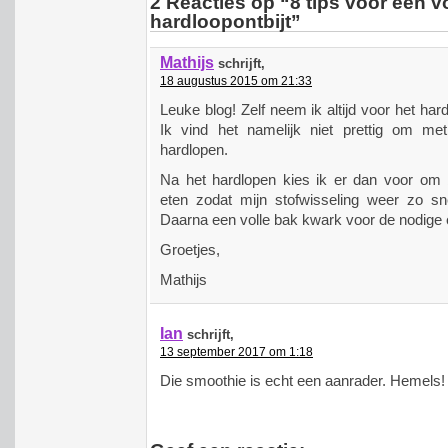
2 Reacties op “8 tips voor een v
hardloopontbijt”
Mathijs
schrijft,
18 augustus 2015 om 21:33
Leuke blog! Zelf neem ik altijd voor het har
Ik vind het namelijk niet prettig om m
hardlopen.
Na het hardlopen kies ik er dan voor om 
eten zodat mijn stofwisseling weer zo s
Daarna een volle bak kwark voor de nodige ei
Groetjes,
Mathijs
Ian
schrijft,
13 september 2017 om 1:18
Die smoothie is echt een aanrader. Hemels!