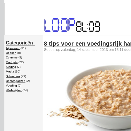
Categorieën
8 tips voor een voedingsrijk ha
Algemeen
(31)
Gepost op zaterdag, 14 september 2013 om 13:11 door
Boeken
(8)
Columns
(5)
Gadgets
(22)
Kleding
(7)
Media
(16)
Schoenen
(29)
Uncategorized
(2)
Voeding
(6)
Wedstrijden
(24)