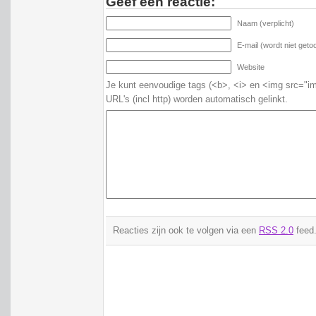
Geef een reactie:
Naam (verplicht)
E-mail (wordt niet getoo
Website
Je kunt eenvoudige tags (<b>, <i> en <img src="im
URL's (incl http) worden automatisch gelinkt.
Reacties zijn ook te volgen via een
RSS 2.0
feed